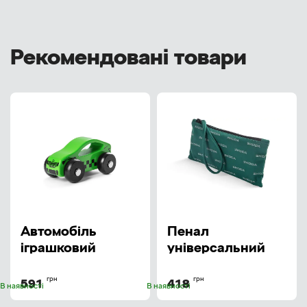
Рекомендовані товари
Автомобіль
Пенал
іграшковий
універсальний
(000087703JH)
SKODA
(6U0087404)
грн
грн
591
418
В наявності
В наявності