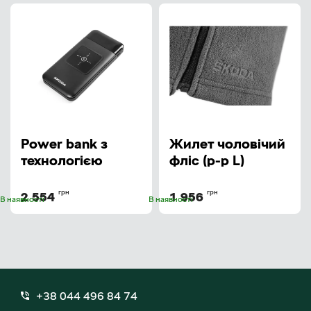
Power bank з
Жилет чоловiчий
технологією
флiс (р-р L)
бездротової
(000084032H8XP)
зарядки (ємністю
грн
грн
2 554
1 956
В наявності
В наявності
10000 mAh)
(6U0051729A)
+38 044 496 84 74